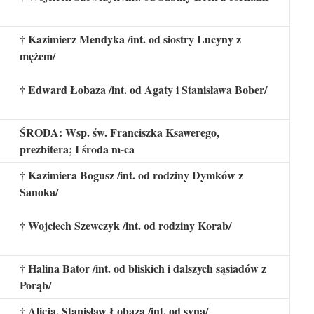
† Kazimierz Mendyka /int. od siostry Lucyny z
mężem/
† Edward Łobaza /int. od Agaty i Stanisława Bober/
ŚRODA: Wsp. św. Franciszka Ksawerego,
prezbitera; I środa m-ca
† Kazimiera Bogusz /int. od rodziny Dymków z
Sanoka/
† Wojciech Szewczyk /int. od rodziny Korab/
† Halina Bator /int. od bliskich i dalszych sąsiadów z
Porąb/
† Alicja, Stanisław Łobaza /int. od syna/