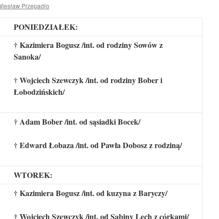
Wiesław Przepadło
PONIEDZIAŁEK:
† Kazimiera Bogusz /int. od rodziny Sowów z
Sanoka/
† Wojciech Szewczyk /int. od rodziny Bober i
Łobodzińskich/
† Adam Bober /int. od sąsiadki Bocek/
† Edward Łobaza /int. od Pawła Dobosz z rodziną/
WTOREK:
† Kazimiera Bogusz /int. od kuzyna z Baryczy/
† Wojciech Szewczyk /int. od Sabiny Lech z córkami/