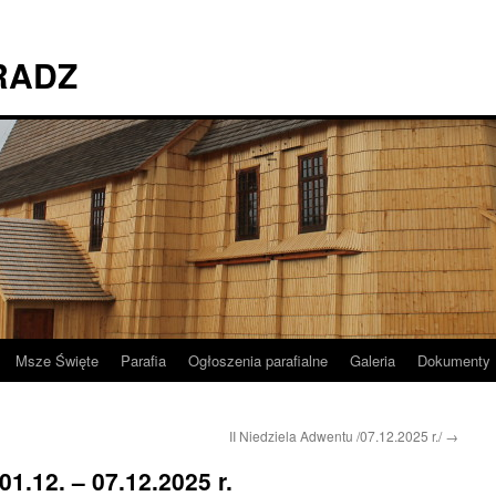
RADZ
Msze Święte
Parafia
Ogłoszenia parafialne
Galeria
Dokumenty
II Niedziela Adwentu /07.12.2025 r./
→
.12. – 07.12.2025 r.