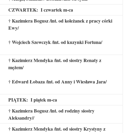
CZWARTEK: I czwartek m-ca
† Kazimiera Bogusz /int. od koleżanek z pracy córki
Ewy/
† Wojciech Szewczyk /int. od kuzynki Fortuna/
† Kazimierz Mendyka /int. od siostry Renaty z
mężem/
† Edward Łobaza /int. od Anny i Wiesława Jara/
PIĄTEK: I piątek m-ca
† Kazimiera Bogusz /int. od rodziny siostry
Aleksandry//
† Kazimierz Mendyka /int. od siostry Krystyny z