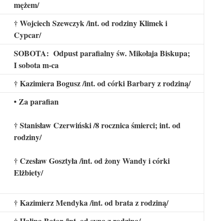
mężem/
† Wojciech Szewczyk /int. od rodziny Klimek i
Cypcar/
SOBOTA: Odpust parafialny św. Mikołaja Biskupa;
I sobota m-ca
† Kazimiera Bogusz /int. od córki Barbary z rodziną/
• Za parafian
† Stanisław Czerwiński /8 rocznica śmierci; int. od
rodziny/
† Czesław Gosztyła /int. od żony Wandy i córki
Elżbiety/
† Kazimierz Mendyka /int. od brata z rodziną/
† Halina Bator /int. od syna z rodziną/