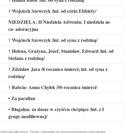
† Wojciech Szewczyk /int. od córki Elżbiety/
NIEDZIELA: II Niedziela Adwentu; I niedziela m-
ca- adoracyjna
† Wojciech Szewczyk /int. od syna z rodziną/
† Helena, Grażyna, Józef, Stanisław, Edward /int. od
Stefana z rodziną/
† Zdzisław Jara /8 rocznica śmierci; int. od syna z
rodziną/
† Babcia- Anna Chyłek /50 rocznica śmierci/
• Za parafian
• Błagalna: za dusze w czyśćcu cierpiące /int. z I
grupy modlitewnej/
i
Intencje Mszalne
. Dodaj zakładkę do
bezpośredniego odnośnika
.