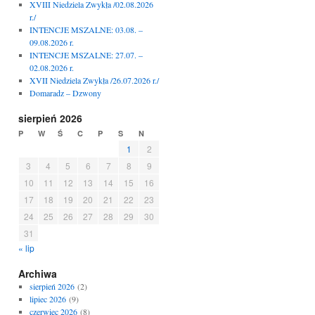
XVIII Niedziela Zwykła /02.08.2026
r./
INTENCJE MSZALNE: 03.08. –
09.08.2026 r.
INTENCJE MSZALNE: 27.07. –
02.08.2026 r.
XVII Niedziela Zwykła /26.07.2026 r./
Domaradz – Dzwony
sierpień 2026
P
W
Ś
C
P
S
N
1
2
3
4
5
6
7
8
9
10
11
12
13
14
15
16
17
18
19
20
21
22
23
24
25
26
27
28
29
30
31
« lip
Archiwa
sierpień 2026
(2)
lipiec 2026
(9)
czerwiec 2026
(8)