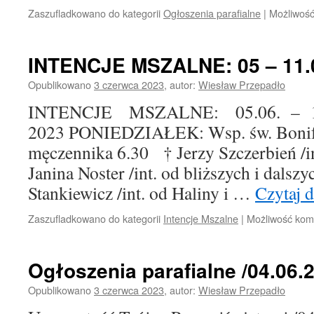
Zaszufladkowano do kategorii
Ogłoszenia parafialne
|
Możliwoś
INTENCJE MSZALNE: 05 – 11.0
Opublikowano
3 czerwca 2023
,
autor:
Wiesław Przepadło
INTENCJE MSZALNE: 05.06. – 11.0
2023 PONIEDZIAŁEK: Wsp. św. Bonifa
męczennika 6.30 † Jerzy Szczerbień /i
Janina Noster /int. od bliższych i dalsz
Stankiewicz /int. od Haliny i …
Czytaj d
Zaszufladkowano do kategorii
Intencje Mszalne
|
Możliwość ko
Ogłoszenia parafialne /04.06.2
Opublikowano
3 czerwca 2023
,
autor:
Wiesław Przepadło