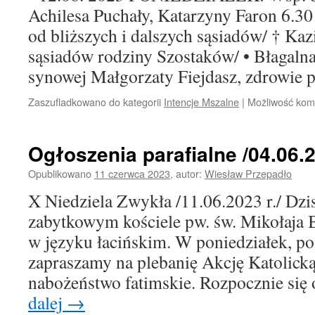
Achilesa Puchały, Katarzyny Faron 6.30
od bliższych i dalszych sąsiadów/ † Kaz
sąsiadów rodziny Szostaków/ • Błagalna
synowej Małgorzaty Fiejdasz, zdrowie
Zaszufladkowano do kategorii
Intencje Mszalne
|
Możliwość ko
Ogłoszenia parafialne /04.06.2
Opublikowano
11 czerwca 2023
,
autor:
Wiesław Przepadło
X Niedziela Zwykła /11.06.2023 r./ Dzis
zabytkowym kościele pw. św. Mikołaj
w języku łacińskim. W poniedziałek, po
zapraszamy na plebanię Akcję Katolick
nabożeństwo fatimskie. Rozpocznie si
dalej
→