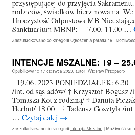
przystępującej do przyjęcia Sakramentu
rodziców, świadków bierzmowania. We w
Uroczystość Odpustowa MB Nieustające
Sanktuarium MBNP: 7.00, 11.00 …
Zaszufladkowano do kategorii
Ogłoszenia parafialne
|
Możliwoś
INTENCJE MSZALNE: 19 – 25.0
Opublikowano
17 czerwca 2023
,
autor:
Wiesław Przepadło
19.06. 2023 PONIEDZIAŁEK: 6.30 † 
/int. od sąsiadów/ † Krzysztof Bogusz /i
Tomasza Kot z rodziną/ † Danuta Piczak
Herbut/ 18.00 † Tadeusz Gosztyła /int.
…
Czytaj dalej
→
Zaszufladkowano do kategorii
Intencje Mszalne
|
Możliwość ko