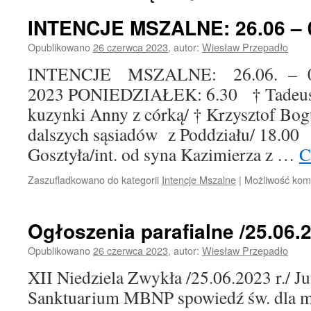
INTENCJE MSZALNE: 26.06 – 0
Opublikowano
26 czerwca 2023
,
autor:
Wiesław Przepadło
INTENCJE MSZALNE: 26.06. – 02.0
2023 PONIEDZIAŁEK: 6.30 † Tadeusz 
kuzynki Anny z córką/ † Krzysztof Bogus
dalszych sąsiadów z Poddziału/ 18.00
Gosztyła/int. od syna Kazimierza z …
C
Zaszufladkowano do kategorii
Intencje Mszalne
|
Możliwość ko
Ogłoszenia parafialne /25.06.2
Opublikowano
26 czerwca 2023
,
autor:
Wiesław Przepadło
XII Niedziela Zwykła /25.06.2023 r./ Ju
Sanktuarium MBNP spowiedź św. dla m