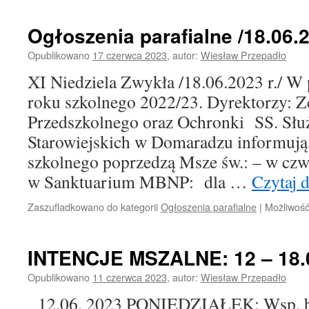
Ogłoszenia parafialne /18.06.2
Opublikowano
17 czerwca 2023
,
autor:
Wiesław Przepadło
XI Niedziela Zwykła /18.06.2023 r./ W 
roku szkolnego 2022/23. Dyrektorzy: Z
Przedszkolnego oraz Ochronki SS. Słu
Starowiejskich w Domaradzu informują,
szkolnego poprzedzą Msze św.: – w czwa
w Sanktuarium MBNP: dla …
Czytaj 
Zaszufladkowano do kategorii
Ogłoszenia parafialne
|
Możliwoś
INTENCJE MSZALNE: 12 – 18.0
Opublikowano
11 czerwca 2023
,
autor:
Wiesław Przepadło
12.06. 2023 PONIEDZIAŁEK: Wsp. bł