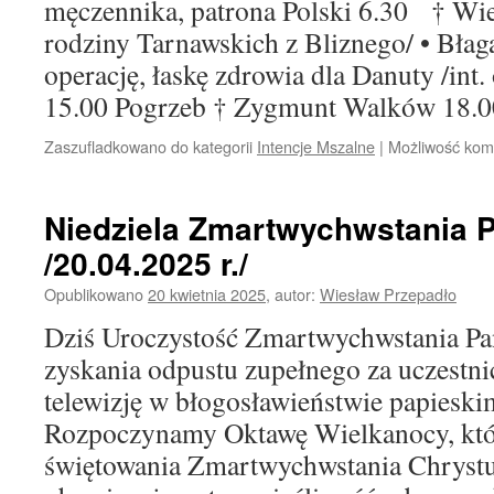
męczennika, patrona Polski 6.30 † Wie
rodziny Tarnawskich z Bliznego/ • Błaga
operację, łaskę zdrowia dla Danuty /int.
15.00 Pogrzeb † Zygmunt Walków 1
Zaszufladkowano do kategorii
Intencje Mszalne
|
Możliwość ko
Niedziela Zmartwychwstania 
/20.04.2025 r./
Opublikowano
20 kwietnia 2025
,
autor:
Wiesław Przepadło
Dziś Uroczystość Zmartwychwstania Pa
zyskania odpustu zupełnego za uczestnic
telewizję w błogosławieństwie papieskim
Rozpoczynamy Oktawę Wielkanocy, któr
świętowania Zmartwychwstania Chrystu