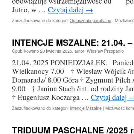
obowiązuje wstrzemięźliwość od po
Jutro, w …
Czytaj dalej
→
Zaszufladkowano do kategorii
Ogłoszenia parafialne
|
Możliwoś
INTENCJE MSZALNE: 21.04. – 2
Opublikowano
20 kwietnia 2025
,
autor:
Wiesław Przepadło
21.04. 2025 PONIEDZIAŁEK: Poniedz
Wielkanocy 7.00 † Wiesław Wójcik /i
Domaradz/ 8.00 Góra † Zygmunt Pilch /
9.00 † Janina Stach /int. od rodziny Ja
† Eugeniusz Koczarga …
Czytaj dalej
Zaszufladkowano do kategorii
Intencje Mszalne
|
Możliwość ko
TRIDUUM PASCHALNE /2025 