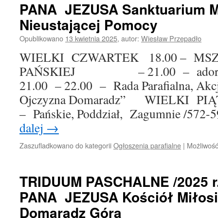
PANA JEZUSA Sanktuarium Ma
Nieustającej Pomocy
Opublikowano
13 kwietnia 2025
,
autor:
Wiesław Przepadło
WIELKI CZWARTEK 18.00 – M
PAŃSKIEJ – 21.00 – adoracja 
21.00 – 22.00 – Rada Parafialna, Akcj
Ojczyzna Domaradz” WIELKI PI
– Pańskie, Poddział, Zagumnie /57
dalej
→
Zaszufladkowano do kategorii
Ogłoszenia parafialne
|
Możliwoś
TRIDUUM PASCHALNE /2025 
PANA JEZUSA Kościół Miłosi
Domaradz Góra