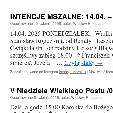
INTENCJE MSZALNE: 14.04. – 2
Opublikowano
12 kwietnia 2025
,
autor:
Wiesław Przepadło
14.04. 2025 PONIEDZIAŁEK: Wielki 
Stanisław Rogoz /int. od Renaty i Lesz
Ćwiąkała /int. od rodziny Lejko/ • Błaga
szczęśliwy zabieg 18.00 † Franciszek 
śmierci/, Józefa † …
Czytaj dalej
→
Zaszufladkowano do kategorii
Intencje Mszalne
|
Możliwość ko
V Niedziela Wielkiego Postu /0
Opublikowano
5 kwietnia 2025
,
autor:
Wiesław Przepadło
Dziś, o godz. 15.00 Koronka do Bożego 