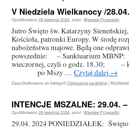
V Niedziela Wielkanocy /28.04.
Opublikowano
28 kwietnia 2024
,
autor:
Wiesław Przepadło
Jutro Święto św. Katarzyny Sieneńskiej,
Kościoła, patronki Europy. W środę r
nabożeństwa majowe. Będą one odprawia
powszednie: – Sanktuarium MBNP: 
wieczornej, czyli o godz. 18.30; – koś
po Mszy …
Czytaj dalej
→
Zaszufladkowano do kategorii
Ogłoszenia parafialne
|
Możliwoś
INTENCJE MSZALNE: 29.04. – 0
Opublikowano
28 kwietnia 2024
,
autor:
Wiesław Przepadło
29.04. 2024 PONIEDZIAŁEK: Święto 