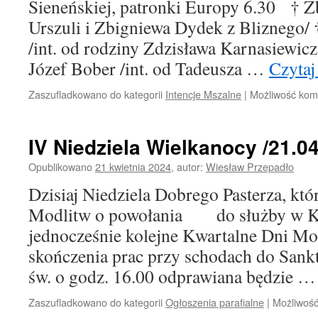
Sieneńskiej, patronki Europy 6.30 † Zb
Urszuli i Zbigniewa Dydek z Bliznego/ 
/int. od rodziny Zdzisława Karnasiewi
Józef Bober /int. od Tadeusza …
Czytaj
Zaszufladkowano do kategorii
Intencje Mszalne
|
Możliwość ko
IV Niedziela Wielkanocy /21.04
Opublikowano
21 kwietnia 2024
,
autor:
Wiesław Przepadło
Dzisiaj Niedziela Dobrego Pasterza, kt
Modlitw o powołania do służby w Koś
jednocześnie kolejne Kwartalne Dni Modl
skończenia prac przy schodach do Sa
św. o godz. 16.00 odprawiana będzie 
Zaszufladkowano do kategorii
Ogłoszenia parafialne
|
Możliwoś