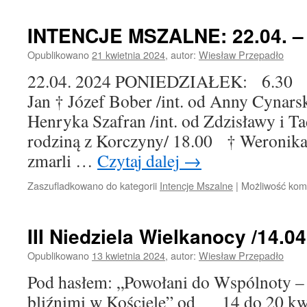
INTENCJE MSZALNE: 22.04. – 2
Opublikowano
21 kwietnia 2024
,
autor:
Wiesław Przepadło
22.04. 2024 PONIEDZIAŁEK: 6.30 † 
Jan † Józef Bober /int. od Anny Cynarsk
Henryka Szafran /int. od Zdzisławy i T
rodziną z Korczyny/ 18.00 † Weronika
zmarli …
Czytaj dalej
→
Zaszufladkowano do kategorii
Intencje Mszalne
|
Możliwość ko
III Niedziela Wielkanocy /14.04
Opublikowano
13 kwietnia 2024
,
autor:
Wiesław Przepadło
Pod hasłem: „Powołani do Wspólnoty 
bliźnimi w Kościele” od 14 do 20 kwi