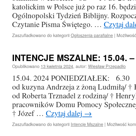
katolickim w Polsce już po raz 16. b
Ogólnopolski Tydzień Biblijny. Rozpo
Czytanie Pisma Świętego. …
Czytaj dal
Zaszufladkowano do kategorii
Ogłoszenia parafialne
|
Możliwoś
INTENCJE MSZALNE: 15.04. – 2
Opublikowano
13 kwietnia 2024
,
autor:
Wiesław Przepadło
15.04. 2024 PONIEDZIAŁEK: 6.30 † 
od kuzyna Andrzeja z żoną Ludmiłą/ † K
od Roberta Trznadel z rodziną/ † Henryk
pracowników Domu Pomocy Społecznej
† Józef …
Czytaj dalej
→
Zaszufladkowano do kategorii
Intencje Mszalne
|
Możliwość ko