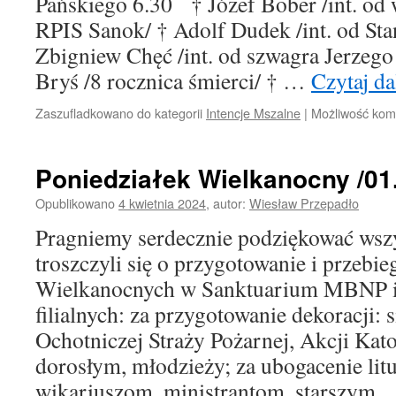
Pańskiego 6.30 † Józef Bober /int. o
RPIS Sanok/ † Adolf Dudek /int. od St
Zbigniew Chęć /int. od szwagra Jerzego 
Bryś /8 rocznica śmierci/ † …
Czytaj da
Zaszufladkowano do kategorii
Intencje Mszalne
|
Możliwość ko
Poniedziałek Wielkanocny /01.
Opublikowano
4 kwietnia 2024
,
autor:
Wiesław Przepadło
Pragniemy serdecznie podziękować wszy
troszczyli się o przygotowanie i przebie
Wielkanocnych w Sanktuarium MBNP i
filialnych: za przygotowanie dekoracji:
Ochotniczej Straży Pożarnej, Akcji Kat
dorosłym, młodzieży; za ubogacenie litu
wikariuszom, ministrantom, starszym