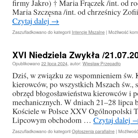
firmy Jakro) † Maria Frączek /int. od r
Maria Szczęsna /int. od chrześnicy Zofi
Czytaj dalej
→
Zaszufladkowano do kategorii
Intencje Mszalne
|
Możliwość ko
XVI Niedziela Zwykła /21.07.20
Opublikowano
22 lipca 2024
,
autor:
Wiesław Przepadło
Dziś, w związku ze wspomnieniem św. K
kierowców, po wszystkich Mszach św., 
obrzęd błogosławieństwa kierowcó
mechanicznych. W dniach 21–28 lipca 
Kościele w Polsce XXV Ogólnopolski Ty
Lipcowym obchodom …
Czytaj dalej
Zaszufladkowano do kategorii
Ogłoszenia parafialne
|
Możliwoś