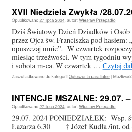
XVII Niedziela Zwykła /28.07.20
Opublikowano
27 lipca 2024
,
autor:
Wiesław Przepadło
Dziś Światowy Dzień Dziadków i Osób 
przez Ojca św. Franciszka pod hasłem: „
opuszczaj mnie”. W czwartek rozpoczyn
miesiąc trzeźwości. W tym tygodniu wyp
i sobota m-ca. W czwartek …
Czytaj da
Zaszufladkowano do kategorii
Ogłoszenia parafialne
|
Możliwoś
INTENCJE MSZALNE: 29.07. – 0
Opublikowano
27 lipca 2024
,
autor:
Wiesław Przepadło
29.07. 2024 PONIEDZIAŁEK: Wsp. św.
Łazarza 6.30 † Józef Kudła /int. od