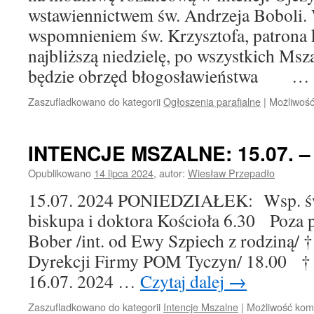
wstawiennictwem św. Andrzeja Boboli.
wspomnieniem św. Krzysztofa, patrona
najbliższą niedzielę, po wszystkich Ms
będzie obrzęd błogosławieństwa …
Zaszufladkowano do kategorii
Ogłoszenia parafialne
|
Możliwoś
INTENCJE MSZALNE: 15.07. – 2
Opublikowano
14 lipca 2024
,
autor:
Wiesław Przepadło
15.07. 2024 PONIEDZIAŁEK: Wsp. św
biskupa i doktora Kościoła 6.30 Poza 
Bober /int. od Ewy Szpiech z rodziną/ †
Dyrekcji Firmy POM Tyczyn/ 18.00 †
16.07. 2024 …
Czytaj dalej
→
Zaszufladkowano do kategorii
Intencje Mszalne
|
Możliwość ko