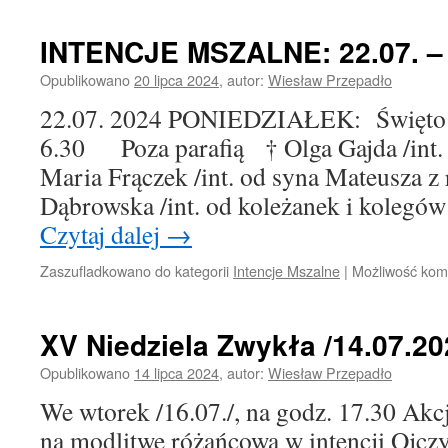
INTENCJE MSZALNE: 22.07. – 2
Opublikowano
20 lipca 2024
,
autor:
Wiesław Przepadło
22.07. 2024 PONIEDZIAŁEK: Święto 
6.30 Poza parafią † Olga Gajda /int. 
Maria Frączek /int. od syna Mateusza z 
Dąbrowska /int. od koleżanek i kolegó
Czytaj dalej
→
Zaszufladkowano do kategorii
Intencje Mszalne
|
Możliwość ko
XV Niedziela Zwykła /14.07.202
Opublikowano
14 lipca 2024
,
autor:
Wiesław Przepadło
We wtorek /16.07./, na godz. 17.30 Akc
na modlitwę różańcową w intencji Ojcz