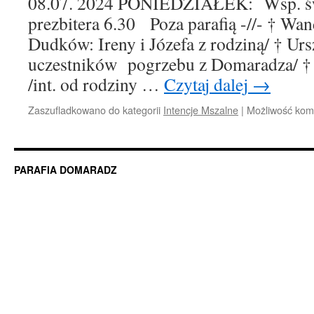
08.07. 2024 PONIEDZIAŁEK: Wsp. św.
prezbitera 6.30 Poza parafią -//- † Wa
Dudków: Ireny i Józefa z rodziną/ † Urs
uczestników pogrzebu z Domaradza/ †
/int. od rodziny …
Czytaj dalej
→
Zaszufladkowano do kategorii
Intencje Mszalne
|
Możliwość ko
PARAFIA DOMARADZ