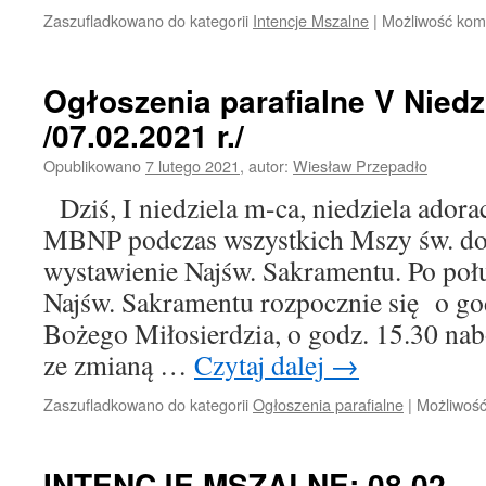
Zaszufladkowano do kategorii
Intencje Mszalne
|
Możliwość ko
Ogłoszenia parafialne V Niedz
/07.02.2021 r./
Opublikowano
7 lutego 2021
,
autor:
Wiesław Przepadło
Dziś, I niedziela m-ca, niedziela ador
MBNP podczas wszystkich Mszy św. d
wystawienie Najśw. Sakramentu. Po połu
Najśw. Sakramentu rozpocznie się o go
Bożego Miłosierdzia, o godz. 15.30 na
ze zmianą …
Czytaj dalej
→
Zaszufladkowano do kategorii
Ogłoszenia parafialne
|
Możliwoś
INTENCJE MSZALNE: 08.02. – 1