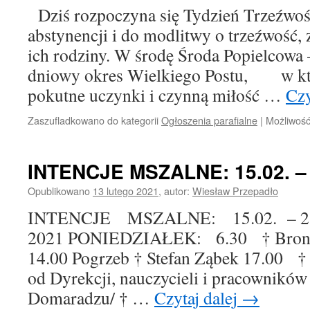
Dziś rozpoczyna się Tydzień Trzeźwoś
abstynencji i do modlitwy o trzeźwość, 
ich rodziny. W środę Środa Popielcowa 
dniowy okres Wielkiego Postu, w kt
pokutne uczynki i czynną miłość …
Czy
Zaszufladkowano do kategorii
Ogłoszenia parafialne
|
Możliwoś
INTENCJE MSZALNE: 15.02. – 2
Opublikowano
13 lutego 2021
,
autor:
Wiesław Przepadło
INTENCJE MSZALNE: 15.02. – 21.0
2021 PONIEDZIAŁEK: 6.30 † Bronis
14.00 Pogrzeb † Stefan Ząbek 17.00 † 
od Dyrekcji, nauczycieli i pracownikó
Domaradzu/ † …
Czytaj dalej
→