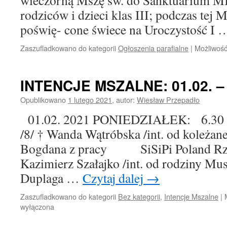
wieczorną Mszę św. do Sanktuarium M
rodziców i dzieci klas III; podczas tej 
poświę- cone świece na Uroczystość I
Zaszufladkowano do kategorii
Ogłoszenia parafialne
|
Możliwoś
INTENCJE MSZALNE: 01.02. – 0
Opublikowano
1 lutego 2021
,
autor:
Wiesław Przepadło
01.02. 2021 PONIEDZIAŁEK: 6.30 †
/8/ † Wanda Wątróbska /int. od koleżane
Bogdana z pracy SiSiPi Poland Rz
Kazimierz Szałajko /int. od rodziny Mu
Duplaga …
Czytaj dalej
→
Zaszufladkowano do kategorii
Bez kategorii
,
Intencje Mszalne
|
wyłączona