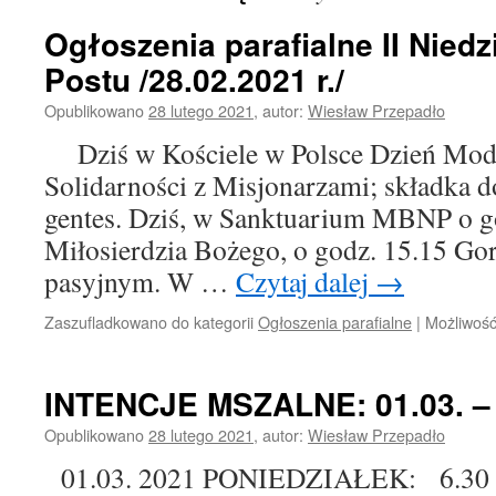
Ogłoszenia parafialne II Niedz
Postu /28.02.2021 r./
Opublikowano
28 lutego 2021
,
autor:
Wiesław Przepadło
Dziś w Kościele w Polsce Dzień Modli
Solidarności z Misjonarzami; składka d
gentes. Dziś, w Sanktuarium MBNP o g
Miłosierdzia Bożego, o godz. 15.15 Go
pasyjnym. W …
Czytaj dalej
→
Zaszufladkowano do kategorii
Ogłoszenia parafialne
|
Możliwoś
INTENCJE MSZALNE: 01.03. – 0
Opublikowano
28 lutego 2021
,
autor:
Wiesław Przepadło
01.03. 2021 PONIEDZIAŁEK: 6.30 