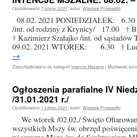
Opublikowano
7 lutego 2021
,
autor:
Wiesław Przepadło
08.02. 2021 PONIEDZIAŁEK: 6.30 
/int. od rodziny z Krynicy/ 17.00 † B
† Kazimierz Szałajko /int. od sąsiadó
09.02. 2021 WTOREK: 6.30 † Lu
→
Zaszufladkowano do kategorii
Intencje Mszalne
|
Możliwość ko
Ogłoszenia parafialne IV Nied
/31.01.2021 r./
Opublikowano
1 lutego 2021
,
autor:
Wiesław Przepadło
We wtorek /02.02./ Święto Ofiarowani
wszystkich Mszy św. obrzęd poświęceni