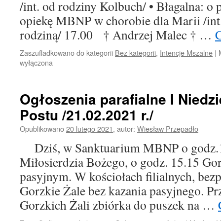
/int. od rodziny Kolbuch/ • Błagalna: o
opiekę MBNP w chorobie dla Marii /in
rodziną/ 17.00 † Andrzej Malec † …
C
Zaszufladkowano do kategorii
Bez kategorii
,
Intencje Mszalne
|
wyłączona
Ogłoszenia parafialne I Niedzi
Postu /21.02.2021 r./
Opublikowano
20 lutego 2021
,
autor:
Wiesław Przepadło
Dziś, w Sanktuarium MBNP o godz.1
Miłosierdzia Bożego, o godz. 15.15 Go
pasyjnym. W kościołach filialnych, bez
Gorzkie Żale bez kazania pasyjnego. P
Gorzkich Żali zbiórka do puszek na …