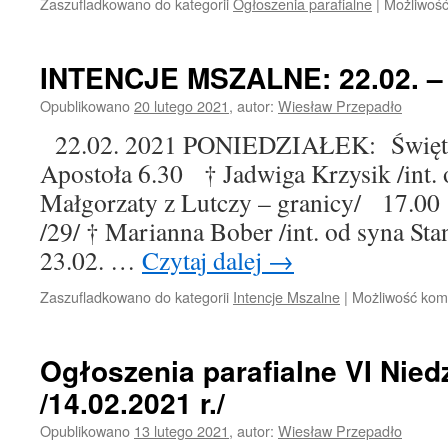
Zaszufladkowano do kategorii
Ogłoszenia parafialne
|
Możliwoś
INTENCJE MSZALNE: 22.02. – 2
Opublikowano
20 lutego 2021
,
autor:
Wiesław Przepadło
22.02. 2021 PONIEDZIAŁEK: Święto K
Apostoła 6.30 † Jadwiga Krzysik /int. 
Małgorzaty z Lutczy – granicy/ 17.0
/29/ † Marianna Bober /int. od syna Sta
23.02. …
Czytaj dalej
→
Zaszufladkowano do kategorii
Intencje Mszalne
|
Możliwość ko
Ogłoszenia parafialne VI Nied
/14.02.2021 r./
Opublikowano
13 lutego 2021
,
autor:
Wiesław Przepadło