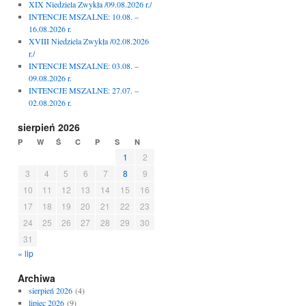
XIX Niedziela Zwykła /09.08.2026 r./
INTENCJE MSZALNE: 10.08. –
16.08.2026 r.
XVIII Niedziela Zwykła /02.08.2026
r./
INTENCJE MSZALNE: 03.08. –
09.08.2026 r.
INTENCJE MSZALNE: 27.07. –
02.08.2026 r.
sierpień 2026
P
W
Ś
C
P
S
N
1
2
3
4
5
6
7
8
9
10
11
12
13
14
15
16
17
18
19
20
21
22
23
24
25
26
27
28
29
30
31
« lip
Archiwa
sierpień 2026
(4)
lipiec 2026
(9)