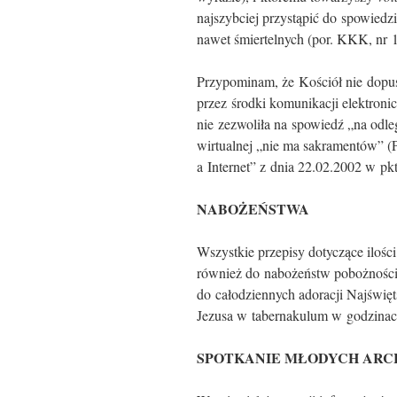
najszybciej przystąpić do spowiedz
nawet śmiertelnych (por. KKK, nr 
Przypominam, że Kościół nie dopus
przez środki komunikacji elektronicz
nie zezwoliła na spowiedź „na odleg
wirtualnej „nie ma sakramentów” (
a Internet” z dnia 22.02.2002 w pkt.
NABOŻEŃSTWA
Wszystkie przepisy dotyczące ilośc
również do nabożeństw pobożności l
do całodziennych adoracji Najświę
Jezusa w tabernakulum w godzinach
SPOTKANIE MŁODYCH ARCH