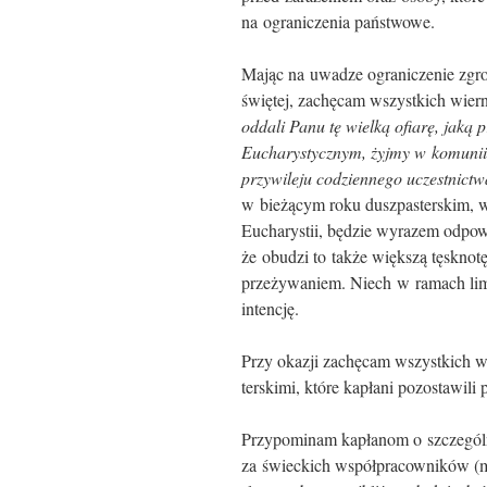
na ograniczenia państwowe.
Mając na uwadze ograniczenie zgr
świętej, zachęcam wszystkich wiern
oddali Panu tę wielką ofiarę, jaką 
Eucharystycznym, żyjmy w komunii 
przywileju codziennego uczestnictw
w bieżącym roku duszpasterskim, 
Eucharystii, będzie wyrazem odpo­wi
że obudzi to także większą tęsknot
przeżywaniem. Niech w ramach limi
intencję.
Przy okazji zachęcam wszystkich wi
terskimi, które kapłani pozostawili
Przypominam kapłanom o szczególn
za świeckich współ­pracowników (m.i