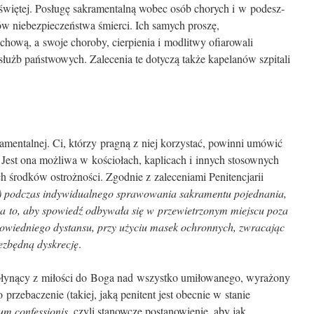
więtej. Posługę sakramentalną wobec osób chorych i w podesz­
 niebezpieczeństwa śmierci. Ich samych proszę,
hową, a swoje choroby, cierpienia i modlitwy ofiarowali
służb państwowych. Zalecenia te dotyczą także kapelanów szpitali
mentalnej. Ci, którzy pragną z niej korzystać, powinni umówić
. Jest ona możliwa w kościołach, kaplicach i innych stosownych
 środków ostrożności. Zgodnie z zaleceniami Penitencjarii
…) podczas indywidualnego sprawowania sakramentu pojednania,
a to, aby spowiedź odbywała się w przewietrzonym miejscu poza
owiedniego dystansu, przy użyciu masek ochronnych, zwracając
ezbędną dyskrecję
.
 płynący z miłości do Boga nad wszystko umiłowanego, wyra­żony
przebaczenie (takiej, jaką penitent jest obecnie w stanie
um confessionis
, czyli stanowcze postanowienie, aby jak