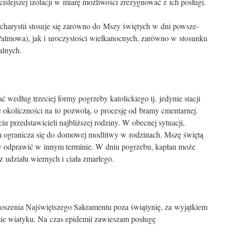
ściślejszej izolacji w miarę możliwości zrezygnować z ich posługi.
charystii stosuje się zarówno do Mszy świętych w dni powsze­
 Palmowa), jak i uroczystości wielkanocnych, zarówno w stosunku
ialnych.
według trzeciej formy pogrzeby katolickiego tj. jedynie stacji
le okoliczności na to pozwolą, o procesję od bramy cmentarnej.
u przedstawicieli najbliższej rodziny. W obecnej sytuacji,
 ogranicza się do domowej modlitwy w rodzinach. Mszę świętą
y odprawić w innym terminie. W dniu pogrzebu, kapłan może
 udziału wiernych i ciała zmarłego.
szenia Najświętszego Sakramentu poza świątynię, za wyjąt­kiem
ie wiatyku. Na czas epidemii zawieszam posługę