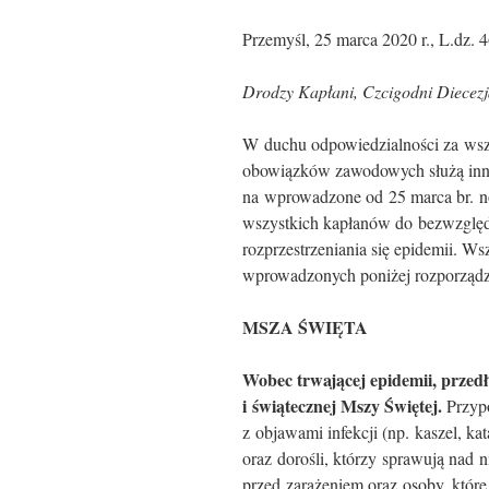
Przemyśl, 25 marca 2020 r., L.dz. 
Drodzy Kapłani, Czcigodni Diecezj
W duchu odpowiedzialności za wszy
obowiązków zawodowych służą innym
na wprowadzone od 25 marca br. n
wszystkich kapłanów do bezwzględn
rozprzestrzeniania się epidemii. Ws
wprowadzonych poniżej rozporządz
MSZA ŚWIĘTA
Wobec trwającej epidemii, przed
i świąte­cznej Mszy Świętej.
Przypo
z objawami infekcji (np. kaszel, kat
oraz dorośli, którzy sprawują nad 
przed zarażeniem oraz osoby, które