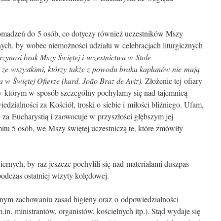
omadzeń do 5 osób, co dotyczy również uczestników Mszy
ych, by wobec niemożności udziału w celebracjach liturgicz­nych
przynosi brak Mszy Świętej i uczestnictwa w Stole
ze wszystkimi, którzy także z powodu braku kapłanów nie mają
a w Świętej Ofierze (kard. João Braz de Aviz).
Złożenie tej ofiary
w którym w sposób szczególny pochylamy się nad tajemnicą
edzialności za Kościół, troski o siebie i miłości bliźniego. Ufam,
ę za Eucharystią i zaowocuje w przyszłości głębszym jej
tu 5 osób, we Mszy świętej uczestniczą te, które zmówiły
ernych, by raz jeszcze pochylili się nad materiałami duszpas­
 podczas ostatniej wizyty kolędowej.
ym zachowaniu zasad higieny oraz o odpowiedzialności
n. ministrantów, organistów, kościelnych itp.). Stąd wydaje się