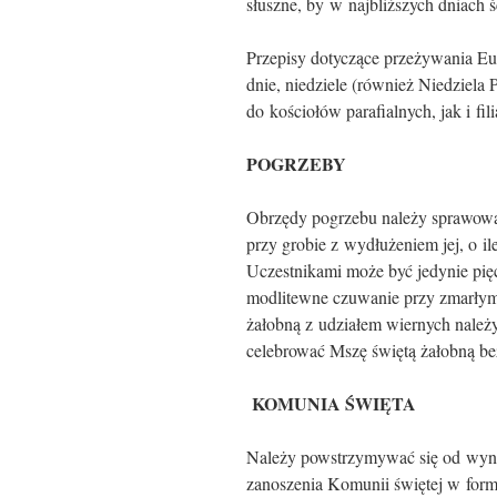
słuszne, by w naj­bliż­szych dniach 
Przepisy dotyczące przeżywania Eu
dnie, niedziele (również Niedziela
do kościołów parafialnych, jak i fil
POGRZEBY
Obrzędy pogrzebu należy sprawować 
przy grobie z wydłużeniem jej, o i
Uczestnikami może być jedynie pięci
modlitewne czuwanie przy zmarłym
żałobną z udziałem wiernych należ
celebrować Mszę świętą żałobną bez
KOMUNIA ŚWIĘTA
Należy powstrzymywać się od wyno
zanoszenia Komunii świętej w form