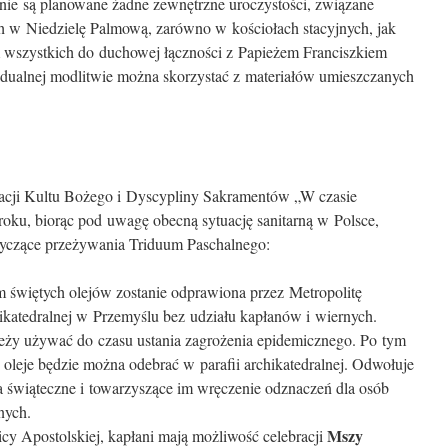
e nie są planowane żadne zewnętrzne uroczystości, związane
 w Niedzielę Palmową, zarówno w kościołach stacyjnych, jak
 wszystkich do duchowej łączności z Papieżem Franciszkiem
dualnej modlitwie można skorzystać z materiałów umiesz­czanych
cji Kultu Bożego i Dyscypliny Sakramentów „W czasie
ku, biorąc pod uwagę obecną sytuację sanitarną w Polsce,
otyczące przeżywania Triduum Paschalnego:
 świętych olejów zostanie odprawiona przez Metropolitę
katedralnej w Przemyślu bez udziału kapłanów i wiernych.
leży używać do czasu ustania zagrożenia epidemicznego. Po tym
oleje będzie można odebrać w parafii archikatedralnej. Odwołuje
ia świąteczne i towarzyszące im wręczenie odznaczeń dla osób
nych.
Mszy
cy Apostolskiej, kapłani mają możliwość celebracji