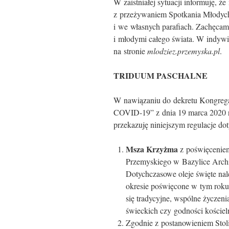
W zaistniałej sytuacji informuję, ż
z przeżywaniem Spotkania Młodych
i we własnych parafiach. Zachęcam
i młodymi całego świata. W indywi
na stronie
mlodziez.przemyska.pl
.
TRIDUUM PASCHALNE
W nawiązaniu do dekretu Kongrega
COVID-19” z dnia 19 marca 2020 ro
przekazuję niniejszym regulacje d
Msza Krzyżma
z poświęceniem
Przemyskiego w Bazylice Archi
Dotychczasowe oleje święte na
okresie poświęcone w tym roku 
się tradycyjne, wspólne życzen
świeckich czy godności kościel
Zgodnie z postanowieniem Stoli