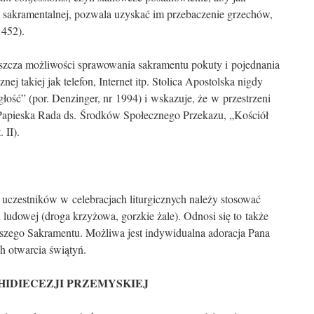
i sakramentalnej, pozwala uzyskać im przebaczenie grzechów,
1452).
zcza możliwości sprawowania sakramentu pokuty i pojedna­nia
nej takiej jak telefon, Internet itp. Stolica Apostolska nigdy
łość” (por. Denzinger, nr 1994) i wskazuje, że w przestrzeni
Papieska Rada ds. Środków Społecznego Przekazu, „Kościół
 II).
i uczestników w celebracjach liturgicznych należy stosować
udowej (droga krzyżowa, gorzkie żale). Odnosi się to także
tszego Sakramentu. Możliwa jest indywidualna adoracja Pana
 otwarcia świątyń.
IDIECEZJI PRZEMYSKIEJ