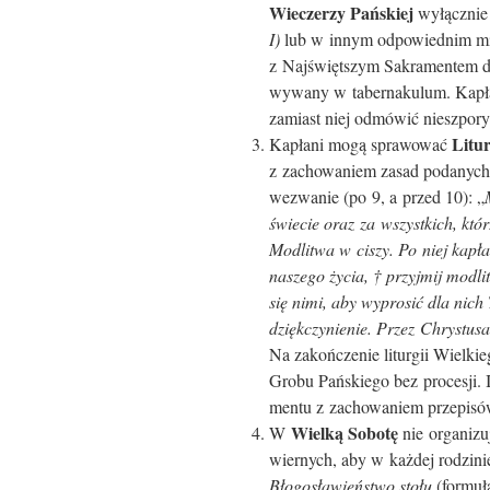
Wieczerzy Pańskiej
wyłącznie 
I)
lub w innym odpowiednim miejs
z Najświętszym Sakramentem do
wywany w tabernakulum. Kapłan
zamiast niej odmówić nieszpory 
Litur
Kapłani mogą sprawować
z zacho­waniem zasad podanych
wezwanie (po 9, a przed 10): „
świecie oraz za wszystkich, któr
Modlitwa w ciszy. Po niej kapł
naszego życia, † przyjmij modli
się nimi, aby wyprosić dla nich
dziękczynienie. Przez Chrystus
Na zakończenie liturgii Wielki
Grobu Pańskiego bez procesji. 
mentu z zacho­waniem przepisów
Wielką Sobotę
W
nie organizu
wiernych, aby w każdej rodzin
Błogosławieństwo stołu
(formuła