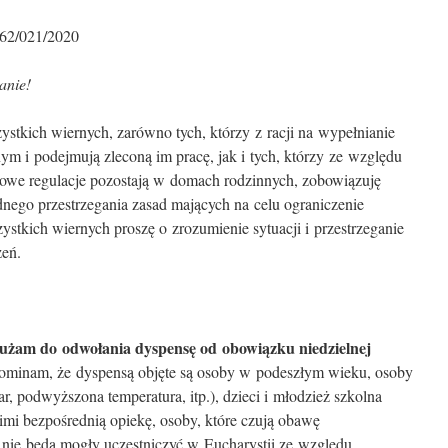
462/021/2020
anie!
stkich wiernych, zarówno tych, którzy z racji na wypełnianie
 i podejmują zleconą im pracę, jak i tych, którzy ze względu
owe regulacje pozostają w domach rodzinnych, zobowiązuję
ego przestrzegania zasad mających na celu ograniczenie
zystkich wiernych proszę o zrozumienie sytuacji i przestrzeganie
eń.
łużam do odwołania dyspensę od obowiązku niedzielnej
minam, że dyspensą objęte są osoby w podeszłym wieku, osoby
ar, podwyższona temperatura, itp.), dzieci i młodzież szkolna
nimi bezpośrednią opiekę, osoby, które czują obawę
 nie będą mogły uczestniczyć w Eucharystii ze względu