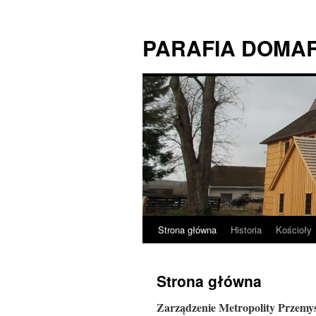
PARAFIA DOMA
Strona główna
Historia
Kościoły
Przejdź
do
Strona główna
treści
Zarządzenie Metropolity Przemys