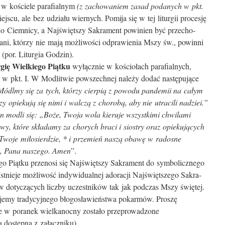
w kościele parafialnym
(z zachowaniem zasad podanych w pkt.
cu, ale bez udziału wiernych. Pomija się w tej liturgii procesję
 Ciemnicy, a Najświętszy Sakrament powinien być przecho­
i, którzy nie mają możli­wości odprawienia Mszy św., powinni
(por. Liturgia Godzin).
gię Wielkiego Piątku
wyłącznie w kościołach parafialnych,
 w pkt. I. W Modlitwie powszechnej należy dodać następujące
Módlmy się za tych, którzy cierpią z powodu pandemii na całym
zy opiekują się nimi i walczą z chorobą, aby nie utracili nadziei.”
an modli się: „Boże, Twoja wola kieruje wszystkimi chwilami
twy, które składamy za chorych braci i siostry oraz opiekujących
 Twoje miłosierdzie, * i przemień naszą obawę w radosne
a, Pana naszego. Amen
”.
ego Piątku przenosi się Najświętszy Sakrament do symbolicznego
Istnieje możliwość indywidualnej adoracji Najświętszego Sakra­
 dotyczących liczby uczestników tak jak podczas Mszy świętej.
jemy tradycyjnego błogosławieństwa pokarmów. Proszę
ie w poranek wielkanocny zostało przeprowadzone
 dostępna z załączniku).