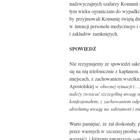
nadzwyczajnych szafarzy Komunii ś
łym wieku ograniczam do wypadków
by przyjmowali Komunię świętą duc
w intencji personelu medycznego i 
i zakładów zamkniętych.
SPOWIEDŹ
Nie rezygnujemy ze spowiedzi sakra
się na nią telefonicznie z kapłanem
miejscach, z zachowaniem wszelkich
Apostolskiej
w obecnej sytuacji (
należy zwracać szczególną uwagę n
konfesjonałem, z zachowaniem odp
absolutną uwagę na sakrament i ni
Warto pamiętać, że żal doskonały,
przez wiernych w szczerej prośbie o 
wyrazić), i któremu towarzyszy
vot