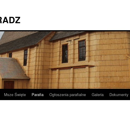
RADZ
Msze Święte
Parafia
Ogłoszenia parafialne
Galeria
Dokumenty