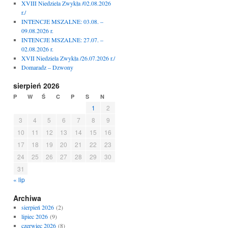
XVIII Niedziela Zwykła /02.08.2026
r./
INTENCJE MSZALNE: 03.08. –
09.08.2026 r.
INTENCJE MSZALNE: 27.07. –
02.08.2026 r.
XVII Niedziela Zwykła /26.07.2026 r./
Domaradz – Dzwony
sierpień 2026
P
W
Ś
C
P
S
N
1
2
3
4
5
6
7
8
9
10
11
12
13
14
15
16
17
18
19
20
21
22
23
24
25
26
27
28
29
30
31
« lip
Archiwa
sierpień 2026
(2)
lipiec 2026
(9)
czerwiec 2026
(8)